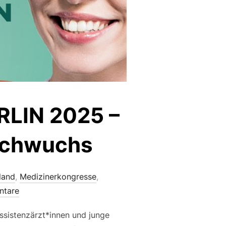
LIN 2025 –
nachwuchs
land
,
Medizinerkongresse
,
ntare
ssistenzärzt*innen und junge