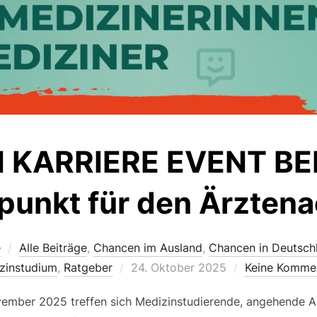
 KARRIERE EVENT BER
fpunkt für den Ärzte
e
Alle Beiträge
,
Chancen im Ausland
,
Chancen in Deutsch
Veröffentlicht
zinstudium
,
Ratgeber
24. Oktober 2025
Keine Komme
am
ember 2025 treffen sich Medizinstudierende, angehende A