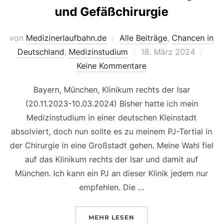
und Gefäßchirurgie
von
Medizinerlaufbahn.de
Alle Beiträge
,
Chancen in
Veröffentlicht
Deutschland
,
Medizinstudium
18. März 2024
am
Keine Kommentare
Bayern, München, Klinikum rechts der Isar
(20.11.2023-10.03.2024) Bisher hatte ich mein
Medizinstudium in einer deutschen Kleinstadt
absolviert, doch nun sollte es zu meinem PJ-Tertial in
der Chirurgie in eine Großstadt gehen. Meine Wahl fiel
auf das Klinikum rechts der Isar und damit auf
München. Ich kann ein PJ an dieser Klinik jedem nur
empfehlen. Die …
ÜBER „PJ IN MÜNCHEN – UNFA
MEHR
LESEN