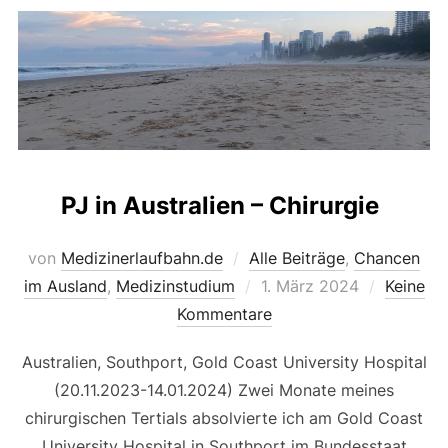
PJ in Australien – Chirurgie
von
Medizinerlaufbahn.de
Alle Beiträge
,
Chancen
Veröffentlicht
im Ausland
,
Medizinstudium
1. März 2024
Keine
am
Kommentare
Australien, Southport, Gold Coast University Hospital
(20.11.2023-14.01.2024) Zwei Monate meines
chirurgischen Tertials absolvierte ich am Gold Coast
University Hospital in Southport im Bundesstaat