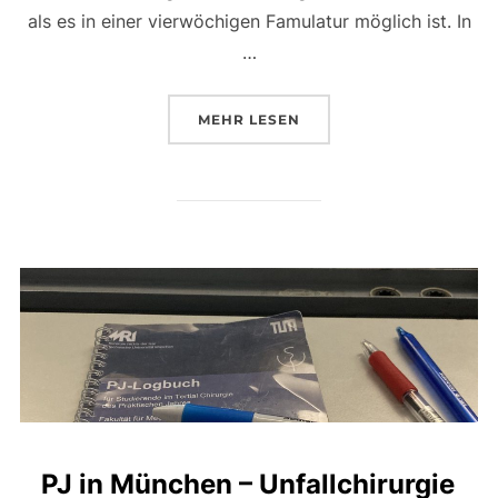
als es in einer vierwöchigen Famulatur möglich ist. In
…
ÜBER „PJ IN RHEINZABERN – 
MEHR
LESEN
PJ in München – Unfallchirurgie