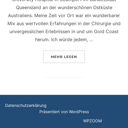
Queensland an der wunderschönen Ostküste
Australiens. Meine Zeit vor Ort war ein wunderbarer
Mix aus wertvollen Erfahrungen in der Chirurgie und
unvergesslichen Erlebnissen in und um Gold Coast
herum. Ich würde jedem, …
ÜBER „PJ IN AUSTRALIEN – CHI
MEHR
LESEN
Datenschutzerklärung
Präsentiert von WordPress
Inspiro WordPress Theme von
WPZOOM