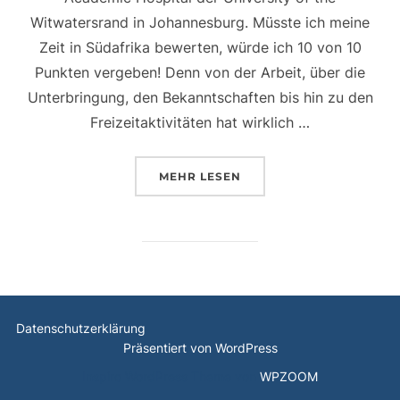
Witwatersrand in Johannesburg. Müsste ich meine
Zeit in Südafrika bewerten, würde ich 10 von 10
Punkten vergeben! Denn von der Arbeit, über die
Unterbringung, den Bekanntschaften bis hin zu den
Freizeitaktivitäten hat wirklich …
ÜBER „FAMULATUR IN SÜDAFRI
MEHR
LESEN
Datenschutzerklärung
Präsentiert von WordPress
Inspiro WordPress Theme von
WPZOOM