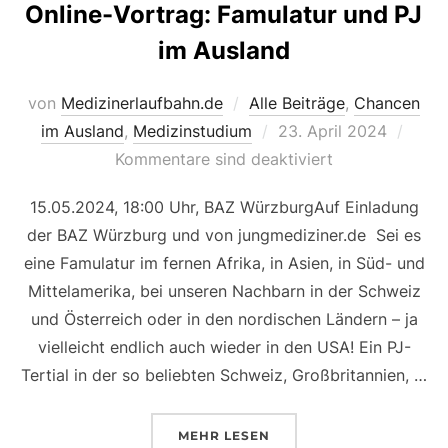
Online-Vortrag: Famulatur und PJ
im Ausland
von
Medizinerlaufbahn.de
Alle Beiträge
,
Chancen
Veröffentlicht
im Ausland
,
Medizinstudium
23. April 2024
am
Kommentare sind deaktiviert
15.05.2024, 18:00 Uhr, BAZ WürzburgAuf Einladung
der BAZ Würzburg und von jungmediziner.de Sei es
eine Famulatur im fernen Afrika, in Asien, in Süd- und
Mittelamerika, bei unseren Nachbarn in der Schweiz
und Österreich oder in den nordischen Ländern – ja
vielleicht endlich auch wieder in den USA! Ein PJ-
Tertial in der so beliebten Schweiz, Großbritannien, …
ÜBER „ONLINE-VORTRAG: FAM
MEHR
LESEN