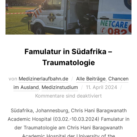
Famulatur in Südafrika –
Traumatologie
von
Medizinerlaufbahn.de
Alle Beiträge
,
Chancen
Veröffentlicht
im Ausland
,
Medizinstudium
11. April 2024
am
Kommentare sind deaktiviert
Südafrika, Johannesburg, Chris Hani Baragwanath
Academic Hospital (03.02.-10.03.2024) Famulatur in
der Traumatologie am Chris Hani Baragwanath
Academic Hospital der University of the