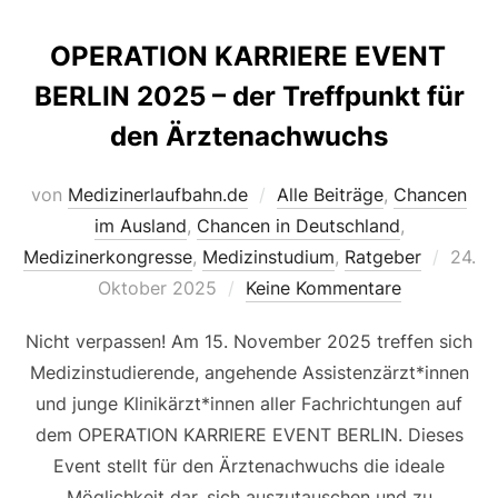
OPERATION KARRIERE EVENT
BERLIN 2025 – der Treffpunkt für
den Ärztenachwuchs
von
Medizinerlaufbahn.de
Alle Beiträge
,
Chancen
im Ausland
,
Chancen in Deutschland
,
Veröff
Medizinerkongresse
,
Medizinstudium
,
Ratgeber
24.
am
Oktober 2025
Keine Kommentare
Nicht verpassen! Am 15. November 2025 treffen sich
Medizinstudierende, angehende Assistenzärzt*innen
und junge Klinikärzt*innen aller Fachrichtungen auf
dem OPERATION KARRIERE EVENT BERLIN. Dieses
Event stellt für den Ärztenachwuchs die ideale
Möglichkeit dar, sich auszutauschen und zu