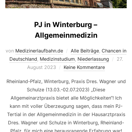
PJ in Winterburg –
Allgemeinmedizin
von
Medizinerlaufbahn.de
Alle Beiträge
,
Chancen in
Veröffe
Deutschland
,
Medizinstudium
,
Niederlassung
27.
am
August 2023
Keine Kommentare
Rheinland-Pfalz, Winterburg, Praxis Dres. Wagner und
Schulze (13.03.-02.07.2023) „Diese
Allgemeinarztpraxis bietet alle Möglichkeiten“! Ich
kann mit voller Überzeugung sagen, dass mein PJ-
Tertial in der Allgemeinmedizin in der Hausarztpraxis
Dres. Wagner und Schulze in Winterburg, Rheinland-
Pfalz, für mich eine herausragende Erfahrung war!