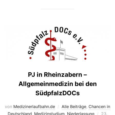
PJ in Rheinzabern –
Allgemeinmedizin bei den
SüdpfalzDOCs
von
Medizinerlaufbahn.de
Alle Beiträge
,
Chancen in
Veröffe
Deutschland
,
Medizinstudium
,
Niederlassung
23.