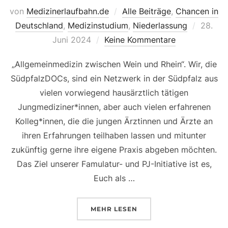
von
Medizinerlaufbahn.de
Alle Beiträge
,
Chancen in
Veröffe
Deutschland
,
Medizinstudium
,
Niederlassung
28.
am
Juni 2024
Keine Kommentare
„Allgemeinmedizin zwischen Wein und Rhein“. Wir, die
SüdpfalzDOCs, sind ein Netzwerk in der Südpfalz aus
vielen vorwiegend hausärztlich tätigen
Jungmediziner*innen, aber auch vielen erfahrenen
Kolleg*innen, die die jungen Ärztinnen und Ärzte an
ihren Erfahrungen teilhaben lassen und mitunter
zukünftig gerne ihre eigene Praxis abgeben möchten.
Das Ziel unserer Famulatur- und PJ-Initiative ist es,
Euch als …
ÜBER „DIE SÜDPFALZDOCS UND
MEHR
LESEN