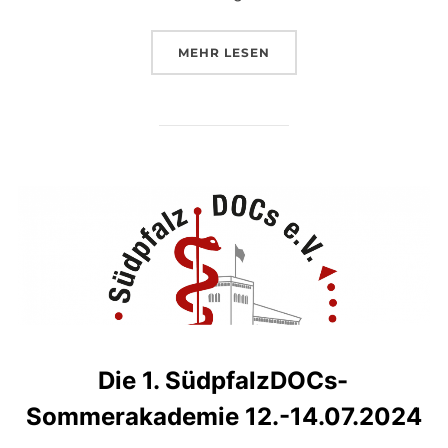
ÜBER „PJ IN MÜNCHEN – KIND
MEHR
LESEN
Die 1. SüdpfalzDOCs-
Sommerakademie 12.-14.07.2024