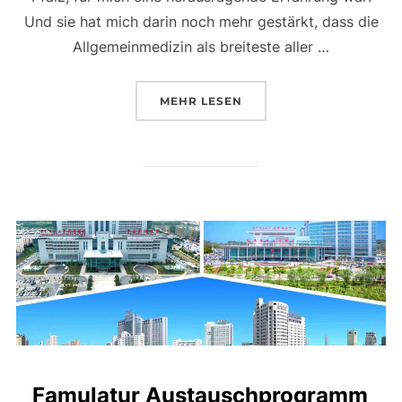
Und sie hat mich darin noch mehr gestärkt, dass die
Allgemeinmedizin als breiteste aller …
ÜBER „PJ IN WINTERBURG – A
MEHR
LESEN
Famulatur Austauschprogramm