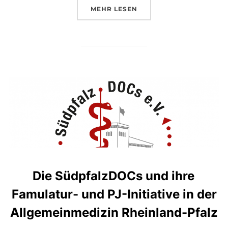
ÜBER „DIE 1. SÜDPFALZDOCS-S
MEHR
LESEN
Die SüdpfalzDOCs und ihre
Famulatur- und PJ-Initiative in der
Allgemeinmedizin Rheinland-Pfalz