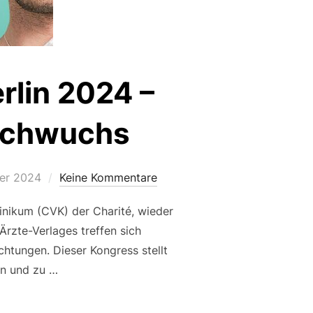
rlin 2024 –
nachwuchs
ht
er 2024
Keine Kommentare
inikum (CVK) der Charité, wieder
rzte-Verlages treffen sich
chtungen. Dieser Kongress stellt
en und zu …
KARRIERE – BERLIN 2024 – DER TREFFPUNKT FÜR DEN ÄRZT