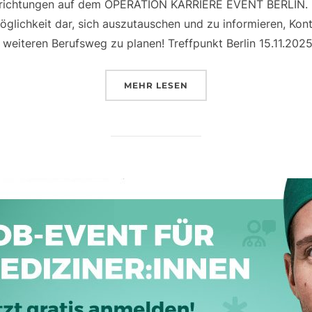
achrichtungen auf dem OPERATION KARRIERE EVENT BERLIN. Di
glichkeit dar, sich auszutauschen und zu informieren, Kon
 weiteren Berufsweg zu planen! Treffpunkt Berlin 15.11.202
ÜBER „OPERATION KARRIERE 
MEHR
LESEN