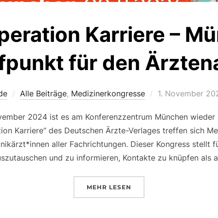
peration Karriere – M
ffpunkt für den Ärzt
Veröffentlicht
de
Alle Beiträge
,
Medizinerkongresse
1. November 20
am
vember 2024 ist es am Konferenzzentrum München wieder 
n Karriere“ des Deutschen Ärzte-Verlages treffen sich M
nikärzt*innen aller Fachrichtungen. Dieser Kongress stellt
auszutauschen und zu informieren, Kontakte zu knüpfen als a
ÜBER „KONGRESS OPERATION 
MEHR
LESEN