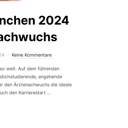
ünchen 2024
enachwuchs
24
Keine Kommentare
so weit. Auf dem führenden
edizinstudierende, angehende
 für den Ärztenachwuchs die ideale
uch den Karrierestart …
KARRIERE – MÜNCHEN 2024 – DER TREFFPUNKT FÜR DEN ÄR