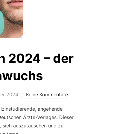
n 2024 – der
chwuchs
ht
er 2024
Keine Kommentare
dizinstudierende, angehende
Deutschen Ärzte-Verlages. Dieser
, sich auszutauschen und zu
 weiteren …