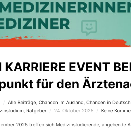
 KARRIERE EVENT BER
fpunkt für den Ärzte
e
Alle Beiträge
,
Chancen im Ausland
,
Chancen in Deutsch
Veröffentlicht
zinstudium
,
Ratgeber
24. Oktober 2025
Keine Komme
am
ember 2025 treffen sich Medizinstudierende, angehende A