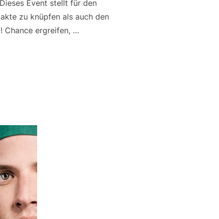
eses Event stellt für den
takte zu knüpfen als auch den
5! Chance ergreifen, …
EVENT BERLIN 2025 – DER TREFFPUNKT FÜR DEN ÄRZTENACH