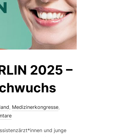
LIN 2025 –
nachwuchs
land
,
Medizinerkongresse
,
ntare
ssistenzärzt*innen und junge