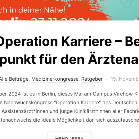
peration Karriere – Be
fpunkt für den Ärzte
Veröffentlic
Alle Beiträge
,
Medizinerkongresse
,
Ratgeber
15. Novemb
am
r 2024 ist es in Berlin, dieses Mal am Campus Virchow Kl
n Nachwuchskongress “Operation Karriere“ des Deutschen Ä
ssistenzärzt*innen und junge Klinikärzt*innen aller Fachri
ztenachwuchs die ideale Möglichkeit dar, sich auszutausch
ÜBER „KONGRESS OPERATION 
MEHR
LESEN