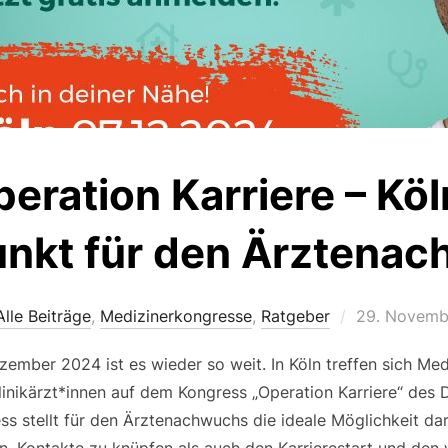
eration Karriere – Köl
unkt für den Ärztena
Veröffentlic
Alle Beiträge
,
Medizinerkongresse
,
Ratgeber
29. Novemb
am
zember 2024 ist es wieder so weit. In Köln treffen sich Me
linikärzt*innen auf dem Kongress „Operation Karriere“ des 
 stellt für den Ärztenachwuchs die ideale Möglichkeit dar
n, Kontakte zu knüpfen als auch den Karrierestart und den