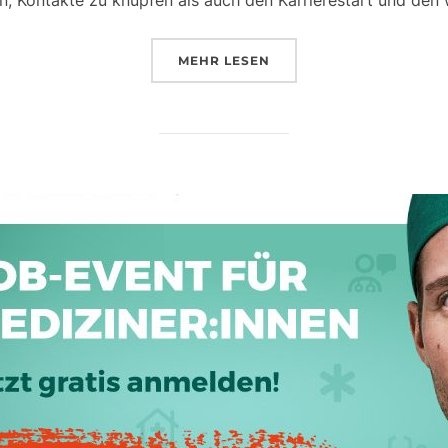
ÜBER „KONGRESS OPERATION 
MEHR
LESEN