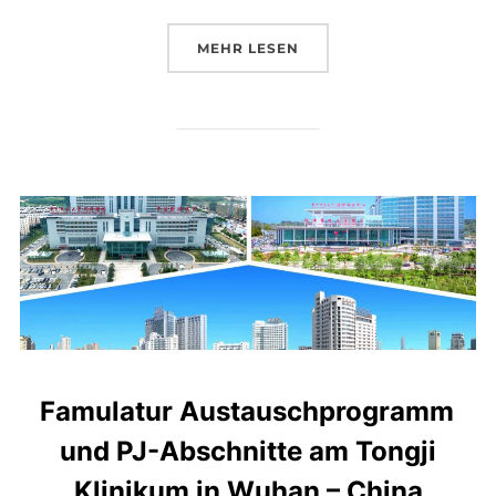
ÜBER „FAMULATUR IN CHINA – 
MEHR
LESEN
Famulatur Austauschprogramm
und PJ-Abschnitte am Tongji
Klinikum in Wuhan – China