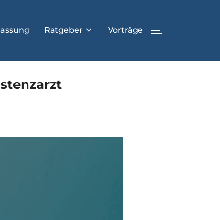
lassung
Ratgeber
Vorträge
SEITENLEIST
istenzarzt