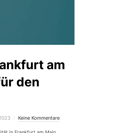
rankfurt am
für den
licht
 2023
Keine Kommentare
tät in Frankfurt am Main