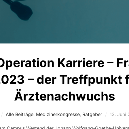
peration Karriere – F
023 – der Treffpunkt 
Ärztenachwuchs
Veröffent
Alle Beiträge
,
Medizinerkongresse
,
Ratgeber
13. Juni
am
 am Campus Westend der Johann Wolfgang-Goethe-Universi