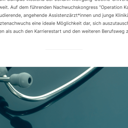
weit. Auf dem führenden Nachwuchskongress “Operation Kar
tudierende, angehende Assistenzärzt*innen und junge Klinikä
Ärztenachwuchs eine ideale Möglichkeit dar, sich auszutausc
en als auch den Karrierestart und den weiteren Berufsweg z