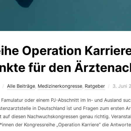
ihe Operation Karriere
unkte für den Ärztena
Veröffen
Alle Beiträge
,
Medizinerkongresse
,
Ratgeber
3. Juni 
am
 Famulatur oder einem PJ-Abschnitt im In- und Ausland such
tenzarztstelle in Deutschland ist und Fragen zum ersten A
ist auf diesen Nachwuchskongressen genau richtig. Veransta
*innen der Kongressreihe „Operation Karriere“ die Antworten