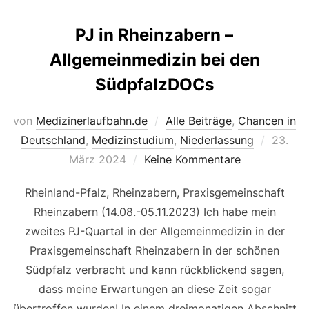
PJ in Rheinzabern –
Allgemeinmedizin bei den
SüdpfalzDOCs
von
Medizinerlaufbahn.de
Alle Beiträge
,
Chancen in
Veröffe
Deutschland
,
Medizinstudium
,
Niederlassung
23.
am
März 2024
Keine Kommentare
Rheinland-Pfalz, Rheinzabern, Praxisgemeinschaft
Rheinzabern (14.08.-05.11.2023) Ich habe mein
zweites PJ-Quartal in der Allgemeinmedizin in der
Praxisgemeinschaft Rheinzabern in der schönen
Südpfalz verbracht und kann rückblickend sagen,
dass meine Erwartungen an diese Zeit sogar
übertroffen wurden! In einem dreimonatigen Abschnitt