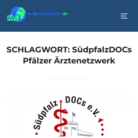
Zum
Inhalt
SEIT
springen
SCHLAGWORT:
SüdpfalzDOCs
Pfälzer Ärztenetzwerk