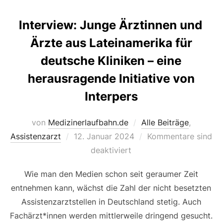
Interview: Junge Ärztinnen und
Ärzte aus Lateinamerika für
deutsche Kliniken – eine
herausragende Initiative von
Interpers
von
Medizinerlaufbahn.de
Alle Beiträge
,
Veröffentlicht
Assistenzarzt
12. Januar 2024
Kommentare sind
am
deaktiviert
Wie man den Medien schon seit geraumer Zeit
entnehmen kann, wächst die Zahl der nicht besetzten
Assistenzarztstellen in Deutschland stetig. Auch
Fachärzt*innen werden mittlerweile dringend gesucht.