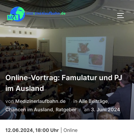
Zum
Inhalt
SEIT
springen
Online-Vortrag: Famulatur und PJ
im Ausland
von
Medizinerlaufbahn.de
in
Alle Beiträge
,
Veröffentlicht
Chancen im Ausland
,
Ratgeber
an
3. Juni 2024
am
12.06.2024, 18:00 Uhr
| Online