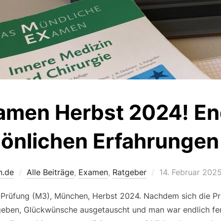
men Herbst 2024! End
önlichen Erfahrungen
Veröffentlicht
n.de
Alle Beiträge
,
Examen
,
Ratgeber
14. Februar 202
am
n Prüfung (M3), München, Herbst 2024. Nachdem sich die Pr
ben, Glückwünsche ausgetauscht und man war endlich fert