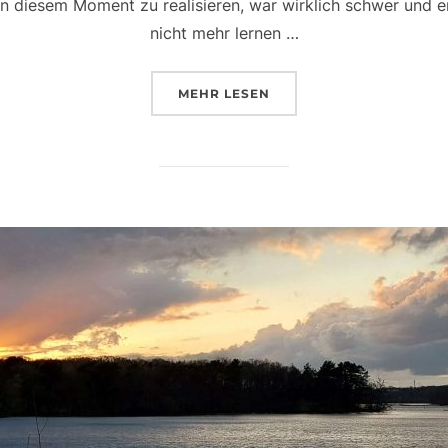
 diesem Moment zu realisieren, war wirklich schwer und er
nicht mehr lernen …
ÜBER „MEIN M3 EXAMEN HERBS
MEHR
LESEN