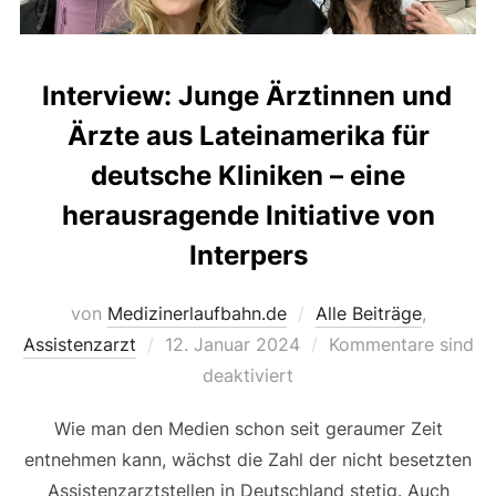
Interview: Junge Ärztinnen und
Ärzte aus Lateinamerika für
deutsche Kliniken – eine
herausragende Initiative von
Interpers
von
Medizinerlaufbahn.de
Alle Beiträge
,
Veröffentlicht
Assistenzarzt
12. Januar 2024
Kommentare sind
am
deaktiviert
Wie man den Medien schon seit geraumer Zeit
entnehmen kann, wächst die Zahl der nicht besetzten
Assistenzarztstellen in Deutschland stetig. Auch