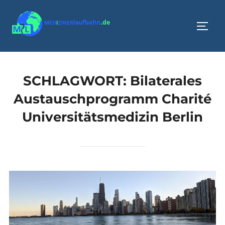
Zum
Inhalt
SEIT
springen
SCHLAGWORT:
Bilaterales
Austauschprogramm Charité
Universitätsmedizin Berlin