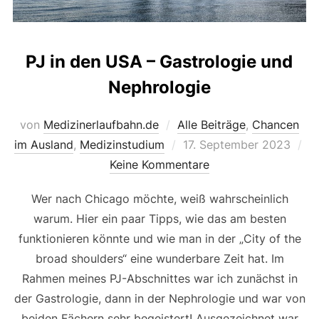
PJ in den USA – Gastrologie und
Nephrologie
von
Medizinerlaufbahn.de
Alle Beiträge
,
Chancen
Veröffentlicht
im Ausland
,
Medizinstudium
17. September 2023
am
Keine Kommentare
Wer nach Chicago möchte, weiß wahrscheinlich
warum. Hier ein paar Tipps, wie das am besten
funktionieren könnte und wie man in der „City of the
broad shoulders“ eine wunderbare Zeit hat. Im
Rahmen meines PJ-Abschnittes war ich zunächst in
der Gastrologie, dann in der Nephrologie und war von
beiden Fächern sehr begeistert! Ausgezeichnet war