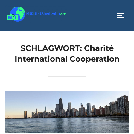
Zum
Inhalt
SEIT
springen
SCHLAGWORT:
Charité
International Cooperation