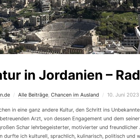
tur in Jordanien – Rad
Veröffentlicht
n.de
Alle Beiträge
,
Chancen im Ausland
10. Juni 2023
am
chen in eine ganz andere Kultur, den Schritt ins Unbekann
 betreuenden Arzt, von dessen Engagement und dem seiner K
 großen Schar lehrbegeisterter, motivierter und freundliche
urfte ich kulturell, sprachlich, kulinarisch, politisch und 