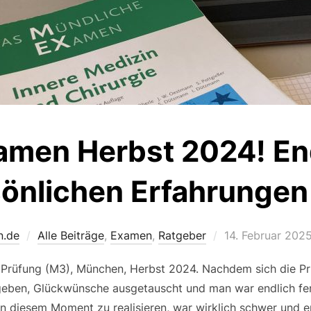
men Herbst 2024! End
önlichen Erfahrungen
Veröffentlicht
n.de
Alle Beiträge
,
Examen
,
Ratgeber
14. Februar 202
am
n Prüfung (M3), München, Herbst 2024. Nachdem sich die Pr
ben, Glückwünsche ausgetauscht und man war endlich fert
 diesem Moment zu realisieren, war wirklich schwer und er