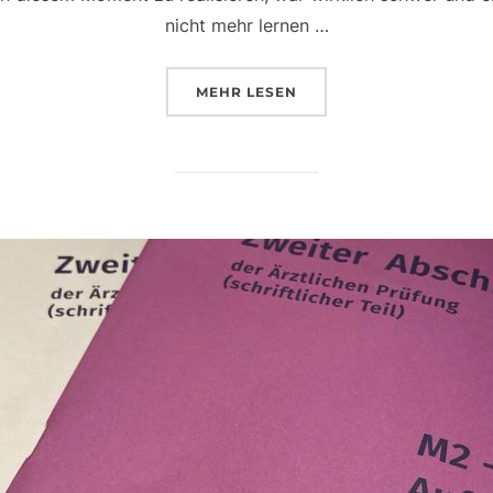
nicht mehr lernen …
ÜBER „MEIN M3 EXAMEN HERBS
MEHR
LESEN