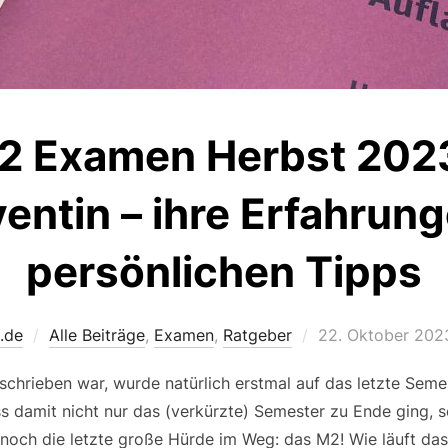
2 Examen Herbst 2023
entin – ihre Erfahrun
persönlichen Tipps
Veröffentlicht
.de
Alle Beiträge
,
Examen
,
Ratgeber
22. Oktober 202
am
schrieben war, wurde natürlich erstmal auf das letzte Sem
ss damit nicht nur das (verkürzte) Semester zu Ende ging, 
och die letzte große Hürde im Weg: das M2! Wie läuft das 