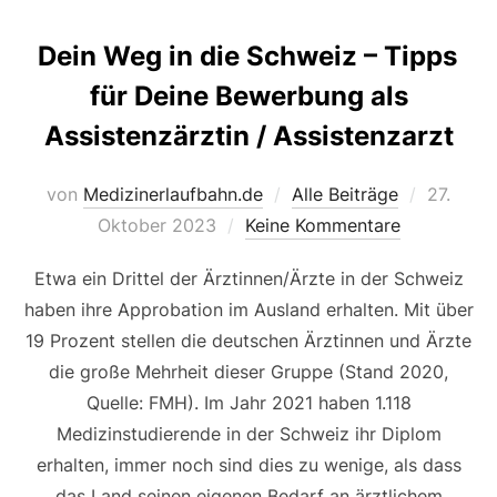
Dein Weg in die Schweiz – Tipps
für Deine Bewerbung als
Assistenzärztin / Assistenzarzt
Veröffen
von
Medizinerlaufbahn.de
Alle Beiträge
27.
am
Oktober 2023
Keine Kommentare
Etwa ein Drittel der Ärztinnen/Ärzte in der Schweiz
haben ihre Approbation im Ausland erhalten. Mit über
19 Prozent stellen die deutschen Ärztinnen und Ärzte
die große Mehrheit dieser Gruppe (Stand 2020,
Quelle: FMH). Im Jahr 2021 haben 1.118
Medizinstudierende in der Schweiz ihr Diplom
erhalten, immer noch sind dies zu wenige, als dass
das Land seinen eigenen Bedarf an ärztlichem