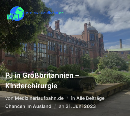
Zum
Inhalt
SEIT
springen
PJ in Großbritannien –
Kinderchirurgie
von
Medizinerlaufbahn.de
in
Alle Beiträge
,
Veröffentlicht
Chancen im Ausland
an
21. Juni 2023
am